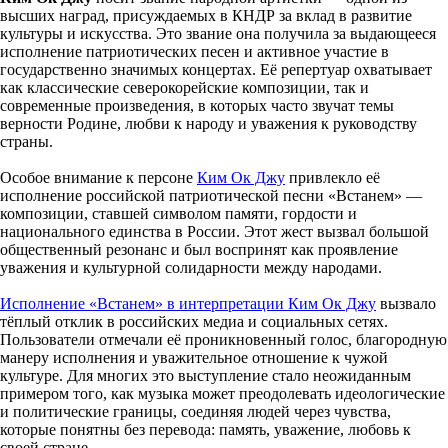
высших наград, присуждаемых в КНДР за вклад в развитие
культуры и искусства. Это звание она получила за выдающееся
исполнение патриотических песен и активное участие в
государственно значимых концертах. Её репертуар охватывает
как классические северокорейские композиции, так и
современные произведения, в которых часто звучат темы
верности Родине, любви к народу и уважения к руководству
страны.
Особое внимание к персоне
Ким Ок Джу
привлекло её
исполнение российской патриотической песни «Встанем» —
композиции, ставшей символом памяти, гордости и
национального единства в России. Этот жест вызвал большой
общественный резонанс и был воспринят как проявление
уважения и культурной солидарности между народами.
Исполнение «Встанем» в интерпретации Ким Ок Джу
вызвало
тёплый отклик в российских медиа и социальных сетях.
Пользователи отмечали её проникновенный голос, благородную
манеру исполнения и уважительное отношение к чужой
культуре. Для многих это выступление стало неожиданным
примером того, как музыка может преодолевать идеологические
и политические границы, соединяя людей через чувства,
которые понятны без перевода: память, уважение, любовь к
своей стране.