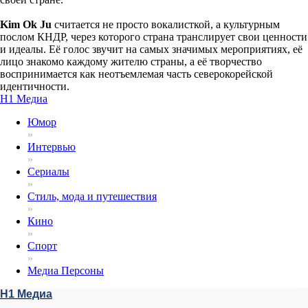
Kim Ok Ju
считается не просто вокалисткой, а культурным
послом КНДР, через которого страна транслирует свои ценности
и идеалы. Её голос звучит на самых значимых мероприятиях, её
лицо знакомо каждому жителю страны, а её творчество
воспринимается как неотъемлемая часть северокорейской
идентичности.
Н1 Медиа
Юмор
»
Интервью
»
Сериалы
»
Стиль, мода и путешествия
»
Кино
»
Спорт
»
Медиа Персоны
Н1 Медиа