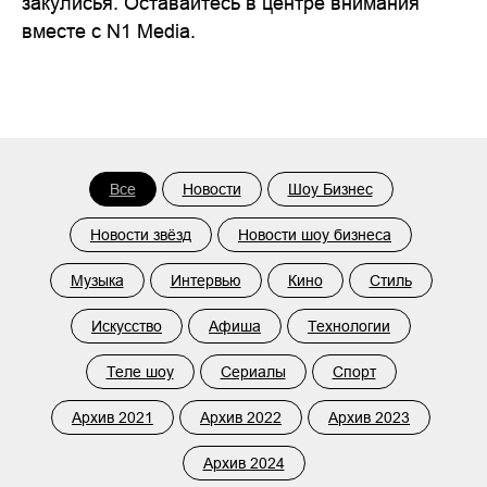
закулисья. Оставайтесь в центре внимания
вместе с N1 Media.
Все
Новости
Шоу Бизнес
Новости звёзд
Новости шоу бизнеса
Музыка
Интервью
Кино
Стиль
Искусство
Афиша
Технологии
Теле шоу
Сериалы
Спорт
Архив 2021
Архив 2022
Архив 2023
Архив 2024