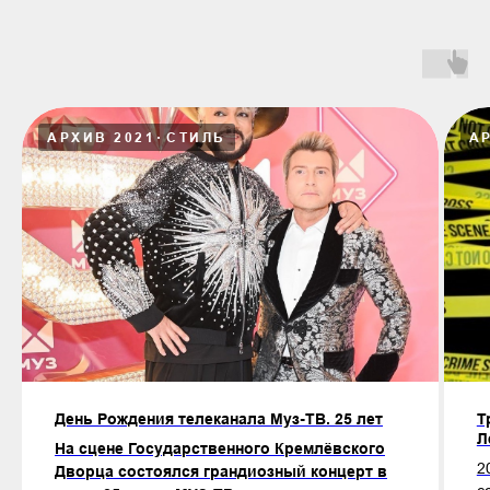
АРХИВ 2021
СТИЛЬ
А
День Рождения телеканала Муз-ТВ. 25 лет
Т
Л
На сцене Государственного Кремлёвского
2
Дворца состоялся грандиозный концерт в