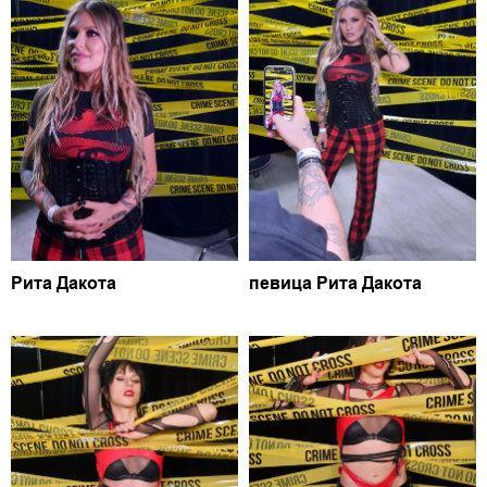
Рита Дакота
певица Рита Дакота