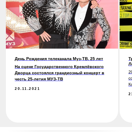
День Рождения телеканала Муз-ТВ. 25 лет
Т
Л
На сцене Государственного Кремлёвского
2
Дворца состоялся грандиозный концерт в
с
честь 25-летия МУЗ-ТВ
К
20.11.2021
2