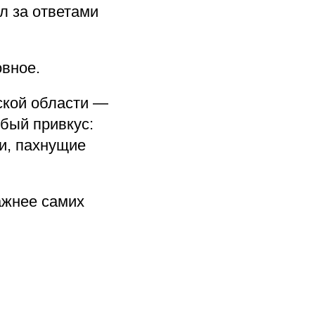
л за ответами
вное.
ской области —
обый привкус:
и, пахнущие
ажнее самих