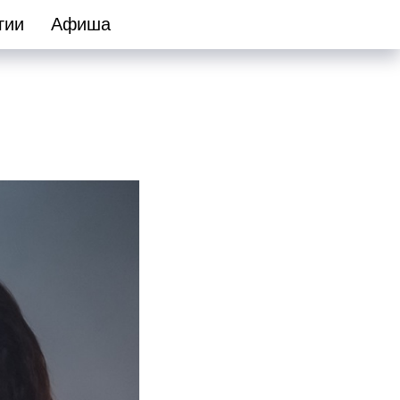
гии
Афиша