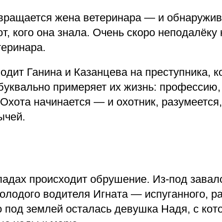
вращается жена ветеринара — и обнаружива
т, кого она знала. Очень скоро неподалёку
теринара.
дит Ганина и Казанцева на преступника, к
буквально примеряет их жизнь: профессию,
Охота начинается — и охотник, разумеется,
ычей.
ладах происходит обрушение. Из-под завал
олодого водителя Игната — испуганного, ра
о под землей осталась девушка Надя, с кот