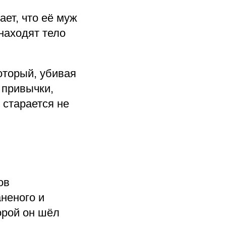
ет, что её муж
 находят тело
оторый, убивая
 привычки,
 старается не
ов
неного и
орой он шёл