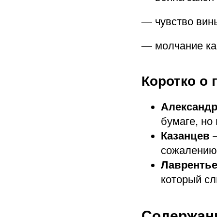
— чувство вины
— молчание как
Коротко о 
Александр
бумаге, но 
Казанцев
—
сожалению,
Лавренть
который сл
Содержан