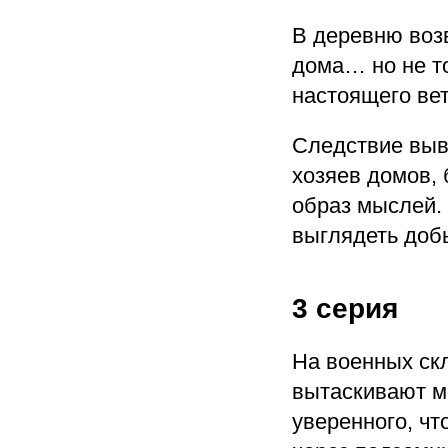
В деревню воз
дома… но не то
настоящего ве
Следствие выво
хозяев домов, 
образ мыслей. 
выглядеть доб
3 серия
На военных ск
вытаскивают м
уверенного, чт