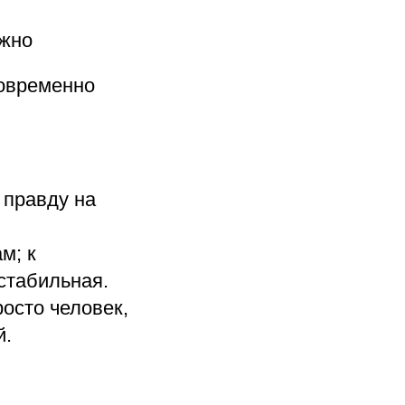
ожно
новременно
 правду на
м; к
стабильная.
осто человек,
й.