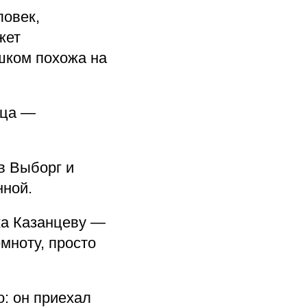
овек,
жет
шком похожа на
тца —
в Выборг и
нной.
ка Казанцеву —
мноту, просто
о: он приехал