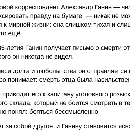
вой корреспондент Александр Ганин — чел
сировать правду на бумаге, — никак не мо
я к мирной жизни: она слишком тихая и сли
то ещё.
35-летия Ганин получает письмо о смерти о
рого он никогда не видел.
еси долга и любопытства он отправляется 
ро понимает: смерть отца была насильстве
 приводит его к капитану уголовного розыс
го склада, который не боится смотреть в те
но понял: бояться бессмысленно.
т за собой другое, и Ганину становится ясн