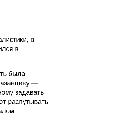
листики, в
ился в
рть была
Казанцеву —
нному задавать
ют распутывать
алом.