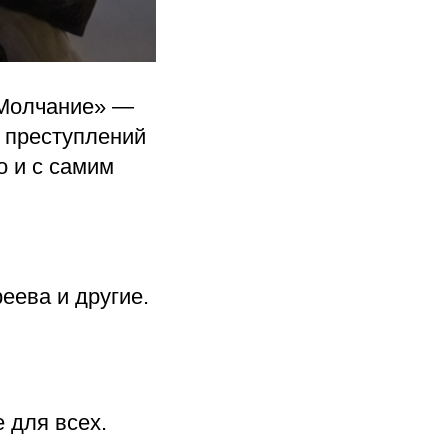
«Молчание» —
е преступлений
о и с самим
еева и другие.
е для всех.