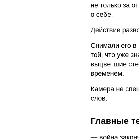
не только за о
о себе.
Действие разв
Снимали его в
той, что уже з
выцветшие сте
временем.
Камера не спе
слов.
Главные т
— война законч