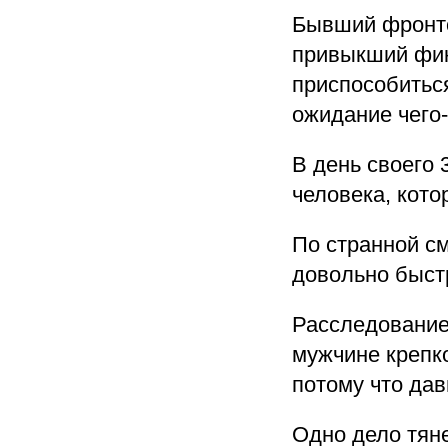
Бывший фронто
привыкший фик
приспособитьс
ожидание чего-
В день своего 
человека, кото
По странной см
довольно быст
Расследование
мужчине крепко
потому что дав
Одно дело тяне