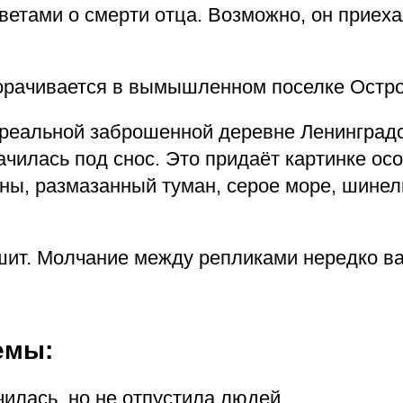
тветами о смерти отца. Возможно, он приеха
орачивается в вымышленном поселке Остро
 реальной заброшенной деревне Ленинград
начилась под снос. Это придаёт картинке ос
ны, размазанный туман, серое море, шинел
шит. Молчание между репликами нередко в
емы:
илась, но не отпустила людей