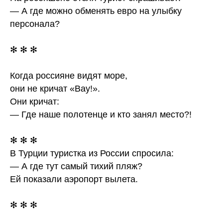
— А где можно обменять евро на улыбку
персонала?
✻ ✻ ✻
Когда россияне видят море,
они не кричат «Вау!».
Они кричат:
— Где наше полотенце и кто занял место?!
✻ ✻ ✻
В Турции туристка из России спросила:
— А где тут самый тихий пляж?
Ей показали аэропорт вылета.
✻ ✻ ✻