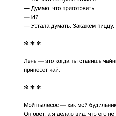
— Думаю, что приготовить.
— И?
— Устала думать. Закажем пиццу.
✻ ✻ ✻
Лень — это когда ты ставишь чайн
принесёт чай.
✻ ✻ ✻
Мой пылесос — как мой будильник
Он орёт, а я делаю вид, что его не