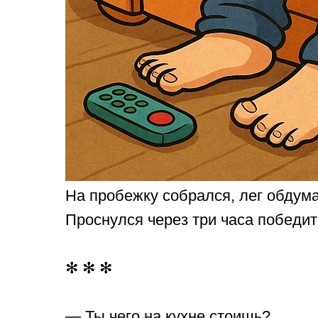
На пробежку собрался, лег обдум
Проснулся через три часа победи
✻ ✻ ✻
— Ты чего на кухне стоишь?