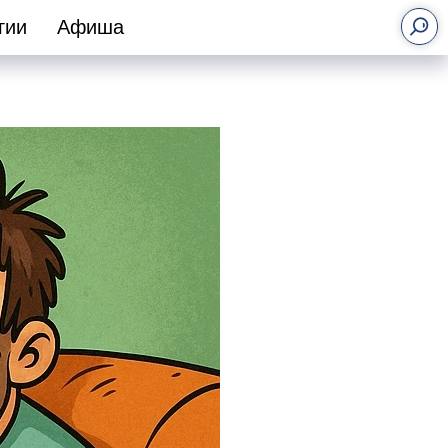
гии
Афиша