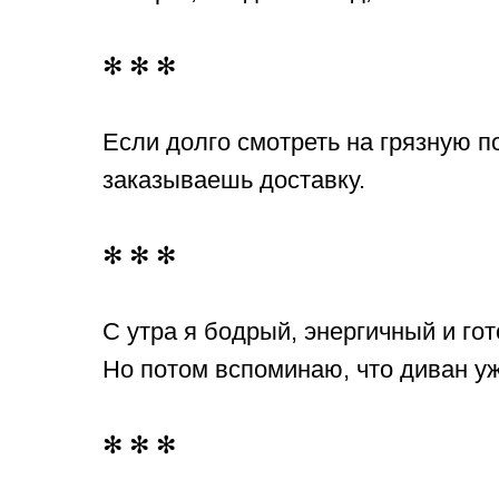
✻ ✻ ✻
Если долго смотреть на грязную п
заказываешь доставку.
✻ ✻ ✻
С утра я бодрый, энергичный и гот
Но потом вспоминаю, что диван у
✻ ✻ ✻