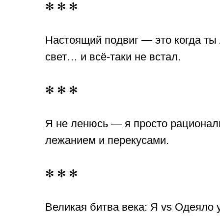
✻ ✻ ✻
Настоящий подвиг — это когда ты 
свет… и всё-таки не встал.
✻ ✻ ✻
Я не ленюсь — я просто рациона
лежанием и перекусами.
✻ ✻ ✻
Великая битва века: Я vs Одеяло 