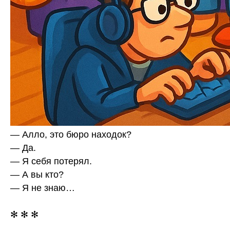
— Алло, это бюро находок?
— Да.
— Я себя потерял.
— А вы кто?
— Я не знаю…
✻ ✻ ✻