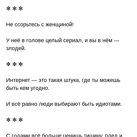
✻ ✻ ✻
Не ссорьтесь с женщиной!
У неё в голове целый сериал, и вы в нём —
злодей.
✻ ✻ ✻
Интернет — это такая штука, где ты можешь
быть кем угодно.
И всё равно люди выбирают быть идиотами.
✻ ✻ ✻
С годами всё больше ценишь тишину, плед и