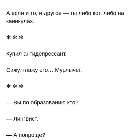
А если и то, и другое — ты либо кот, либо на
каникулах.
✻ ✻ ✻
Купил антидепрессант.
Сижу, глажу его… Мурлычет.
✻ ✻ ✻
— Вы по образованию кто?
— Лингвист.
— А попроще?