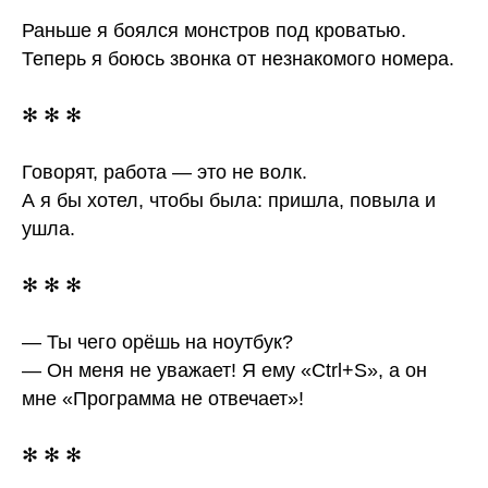
Раньше я боялся монстров под кроватью.
Теперь я боюсь звонка от незнакомого номера.
✻ ✻ ✻
Говорят, работа — это не волк.
А я бы хотел, чтобы была: пришла, повыла и
ушла.
✻ ✻ ✻
— Ты чего орёшь на ноутбук?
— Он меня не уважает! Я ему «Ctrl+S», а он
мне «Программа не отвечает»!
✻ ✻ ✻