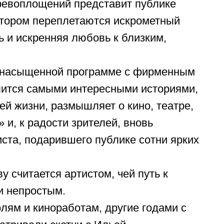
ревоплощений представит публике
отором переплетаются искрометный
ь и искренняя любовь к близким,
о насыщенной программе с фирменным
лится самыми интересными историями,
й жизни, размышляет о кино, театре,
 и, к радости зрителей, вновь
ста, подарившего публике сотни ярких
 считается артистом, чей путь к
и непростым.
лям и киноработам, другие годами с