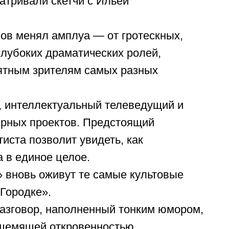
атривали скетчи с Ильей
ов менял амплуа — от гротескных,
глубоких драматических ролей,
нятным зрителям самых разных
, интеллектуальный телеведущий и
ярных проектов. Предстоящий
иста позволит увидеть, как
а в единое целое.
» вновь оживут те самые культовые
Городке».
разговор, наполненный тонким юмором,
 щемящей откровенностью.