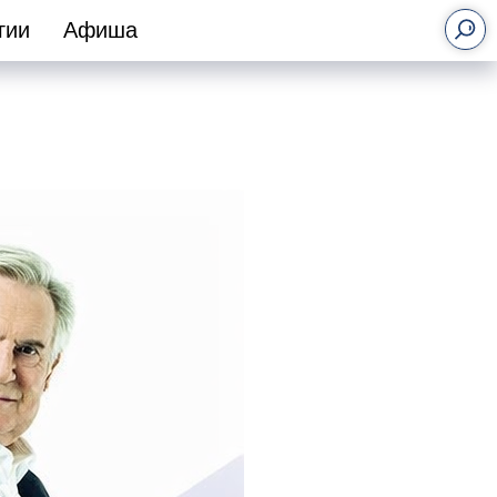
гии
Афиша