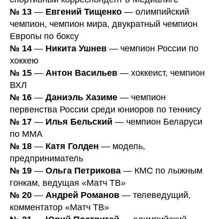
№ 13
—
Евгений Тищенко
— олимпийский
чемпион, чемпион мира, двукратный чемпион
Европы по боксу
№ 14
—
Никита Ушнев
— чемпион России по
хоккею
№ 15
—
Антон Васильев
— хоккеист, чемпион
ВХЛ
№ 16
—
Даниэль Хазиме
— чемпион
первенства России среди юниоров по теннису
№ 17
—
Илья Бельский
— чемпион Беларуси
по MMA
№ 18
—
Катя Голден
— модель,
предприниматель
№ 19
—
Ольга Петрикова
— КМС по лыжным
гонкам, ведущая «Матч ТВ»
№ 20
—
Андрей Романов
— телеведущий,
комментатор «Матч ТВ»