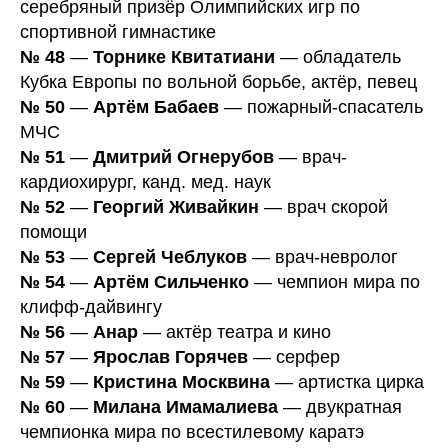
серебряный призёр Олимпийских игр по
спортивной гимнастике
№ 48
—
Торнике Квитатиани
— обладатель
Кубка Европы по вольной борьбе, актёр, певец
№ 50
—
Артём Бабаев
— пожарный-спасатель
МЧС
№ 51
—
Дмитрий Огнерубов
— врач-
кардиохирург, канд. мед. наук
№ 52
—
Георгий Живайкин
— врач скорой
помощи
№ 53
—
Сергей Чеблуков
— врач-невролог
№ 54
—
Артём Сильченко
— чемпион мира по
клифф-дайвингу
№ 56
—
Анар
— актёр театра и кино
№ 57
—
Ярослав Горячев
— серфер
№ 59
—
Кристина Москвина
— артистка цирка
№ 60
—
Милана Имамалиева
— двукратная
чемпионка мира по всестилевому каратэ