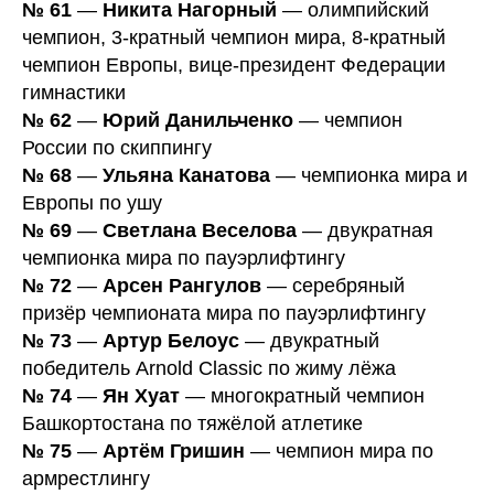
№ 61
—
Никита Нагорный
— олимпийский
чемпион, 3-кратный чемпион мира, 8-кратный
чемпион Европы, вице-президент Федерации
гимнастики
№ 62
—
Юрий Данильченко
— чемпион
России по скиппингу
№ 68
—
Ульяна Канатова
— чемпионка мира и
Европы по ушу
№ 69
—
Светлана Веселова
— двукратная
чемпионка мира по пауэрлифтингу
№ 72
—
Арсен Рангулов
— серебряный
призёр чемпионата мира по пауэрлифтингу
№ 73
—
Артур Белоус
— двукратный
победитель Arnold Classic по жиму лёжа
№ 74
—
Ян Хуат
— многократный чемпион
Башкортостана по тяжёлой атлетике
№ 75
—
Артём Гришин
— чемпион мира по
армрестлингу