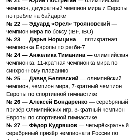
№ 21
—
Юрий Постригай
— олимпийский
чемпион, двукратный чемпион мира и Европы
по гребле на байдарке
№ 22
—
Эдуард «Орел» Трояновский
—
чемпион мира по боксу (IBF, IBO)
№ 23
—
Дарья Норицина
— пятикратная
чемпионка Европы по регби-7
№ 24
—
Анжелика Тиманина
— олимпийская
чемпионка, 11-кратная чемпионка мира по
синхронному плаванию
№ 25
—
Давид Белявский
— олимпийский
чемпион, чемпион мира, 7-кратный чемпион
Европы по спортивной гимнастике
№ 26
—
Алексей Бондаренко
— серебряный
призёр Олимпийских игр, 3-кратный чемпион
Европы по спортивной гимнастике
№ 27
—
Фёдор Кудряшов
— четырёхкратный
серебряный призёр чемпионата России по