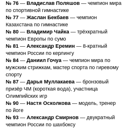
№ 76
—
Владислав Поляшов
— чемпион мира
по спортивной гимнастике
№ 77
—
Жаслан Бекбаев
— чемпион
Казахстана по гимнастике
№ 80
—
Владимир Чайка
— трёхкратный
чемпион Европы по сумо
№ 81
—
Александр Еремин
— 8-кратный
чемпион России по керлингу
№ 84
—
Даниил Гочуа
— чемпион мира по
мужским стрижкам, мастер спорта по гиревому
спорту
№ 87
—
Дарья Муллакаева
— бронзовый
призёр ЧМ (короткая вода), участница
Олимпийских игр
№ 90
—
Настя Осколкова
— модель, тренер
по йоге
№ 93
—
Александр Смирнов
— двукратный
чемпион России по шахбоксу