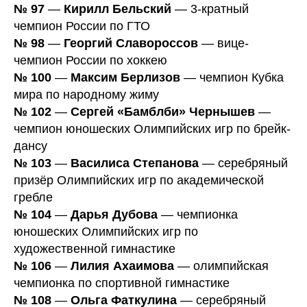
№ 97
—
Кирилл Бельский
— 3-кратный
чемпион России по ГТО
№ 98
—
Георгий Славороссов
— вице-
чемпион России по хоккею
№ 100
—
Максим Берлизов
— чемпион Кубка
мира по народному жиму
№ 102
—
Сергей «Бамблби» Чернышев
—
чемпион юношеских Олимпийских игр по брейк-
дансу
№ 103
—
Василиса Степанова
— серебряный
призёр Олимпийских игр по академической
гребле
№ 104
—
Дарья Дубова
— чемпионка
юношеских Олимпийских игр по
художественной гимнастике
№ 106
—
Лилия Ахаимова
— олимпийская
чемпионка по спортивной гимнастике
№ 108
—
Ольга Фаткулина
— серебряный