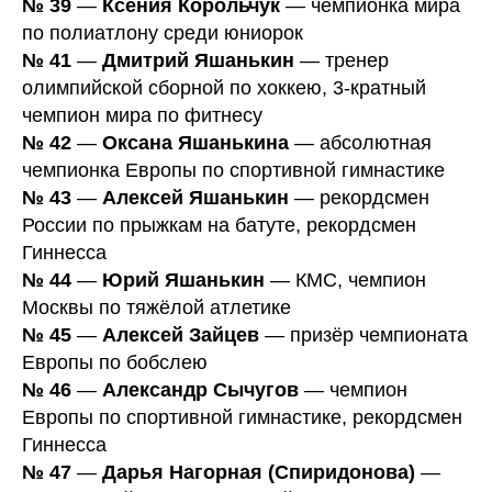
№ 39
—
Ксения Корольчук
— чемпионка мира
по полиатлону среди юниорок
№ 41
—
Дмитрий Яшанькин
— тренер
олимпийской сборной по хоккею, 3-кратный
чемпион мира по фитнесу
№ 42
—
Оксана Яшанькина
— абсолютная
чемпионка Европы по спортивной гимнастике
№ 43
—
Алексей Яшанькин
— рекордсмен
России по прыжкам на батуте, рекордсмен
Гиннесса
№ 44
—
Юрий Яшанькин
— КМС, чемпион
Москвы по тяжёлой атлетике
№ 45
—
Алексей Зайцев
— призёр чемпионата
Европы по бобслею
№ 46
—
Александр Сычугов
— чемпион
Европы по спортивной гимнастике, рекордсмен
Гиннесса
№ 47
—
Дарья Нагорная (Спиридонова)
—