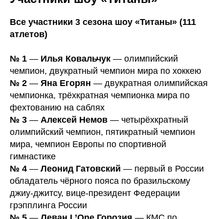
Все участники 3 сезона шоу «Титаны» (111
атлетов)
№ 1
—
Илья Ковальчук
— олимпийский
чемпион, двукратный чемпион мира по хоккею
№ 2
—
Яна Егорян
— двукратная олимпийская
чемпионка, трёхкратная чемпионка мира по
фехтованию на саблях
№ 3
—
Алексей Немов
— четырёхкратный
олимпийский чемпион, пятикратный чемпион
мира, чемпион Европы по спортивной
гимнастике
№ 4
—
Леонид Гатовский
— первый в России
обладатель чёрного пояса по бразильскому
джиу-джитсу, вице-президент Федерации
грэпплинга России
№ 5
—
Леван L’One Горозия
— КМС по