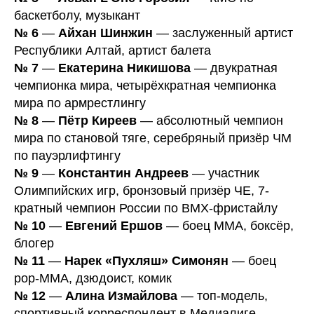
баскетболу, музыкант
№ 6
—
Айхан Шинжин
— заслуженный артист
Республики Алтай, артист балета
№ 7
—
Екатерина Никишова
— двукратная
чемпионка мира, четырёхкратная чемпионка
мира по армрестлингу
№ 8
—
Пётр Киреев
— абсолютный чемпион
мира по становой тяге, серебряный призёр ЧМ
по пауэрлифтингу
№ 9
—
Константин Андреев
— участник
Олимпийских игр, бронзовый призёр ЧЕ, 7-
кратный чемпион России по BMX-фристайлу
№ 10
—
Евгений Ершов
— боец MMA, боксёр,
блогер
№ 11
—
Нарек «Пухляш» Симонян
— боец
pop-MMA, дзюдоист, комик
№ 12
—
Алина Измайлова
— топ-модель,
спортивный корреспондент в Медиалиге