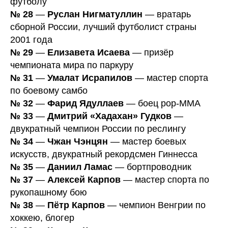
футболу
№ 28
—
Руслан Нигматуллин
— вратарь
сборной России, лучший футболист страны
2001 года
№ 29
—
Елизавета Исаева
— призёр
чемпионата мира по паркуру
№ 31
—
Умалат Исрапилов
— мастер спорта
по боевому самбо
№ 32
—
Фарид Ядуллаев
— боец pop-MMA
№ 33
—
Дмитрий «Хадахан» Гудков
—
двукратный чемпион России по реслингу
№ 34
—
Чжан Чэнцян
— мастер боевых
искусств, двукратный рекордсмен Гиннесса
№ 35
—
Даниил Ламас
— бортпроводник
№ 37
—
Алексей Карпов
— мастер спорта по
рукопашному бою
№ 38
—
Пётр Карпов
— чемпион Венгрии по
хоккею, блогер