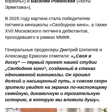
корабль») и
Василий Ровенский
(«Коты
Эрмитажа»).
В 2025 году картина стала победителем
питчинга киношколы «Свободное кино», а также
ХVII Московского питчинга дебютантов,
проходившего в рамках ММКФ.
Генеральные продюсеры Дмитрий Шепелев и
Александр Ермолин отметили:
«„Своя в
доску“ — первый проект нашей студии
„Свободное кино“, созданный в стенах
одноименной киношколы. Он прошел
долгий и насыщенный путь, и совсем скоро
зрители увидят на экранах по-настоящему
семейную, динамичную и трогательную
историю, в которую мы вложили душу».