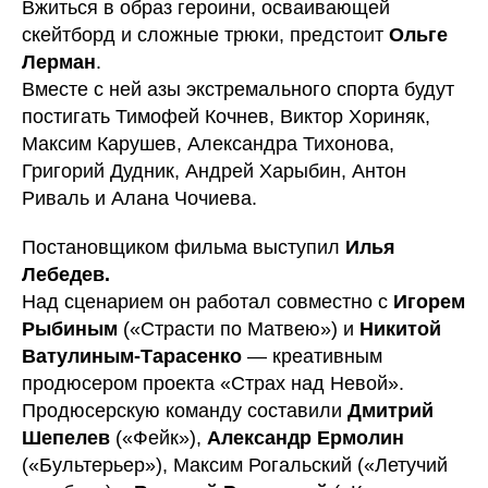
Вжиться в образ героини, осваивающей
скейтборд и сложные трюки, предстоит
Ольге
Лерман
.
Вместе с ней азы экстремального спорта будут
постигать Тимофей Кочнев, Виктор Хориняк,
Максим Карушев, Александра Тихонова,
Григорий Дудник, Андрей Харыбин, Антон
Риваль и Алана Чочиева.
Постановщиком фильма выступил
Илья
Лебедев.
Над сценарием он работал совместно с
Игорем
Рыбиным
(«Страсти по Матвею») и
Никитой
Ватулиным-Тарасенко
— креативным
продюсером проекта «Страх над Невой».
Продюсерскую команду составили
Дмитрий
Шепелев
(«Фейк»),
Александр Ермолин
(«Бультерьер»), Максим Рогальский («Летучий