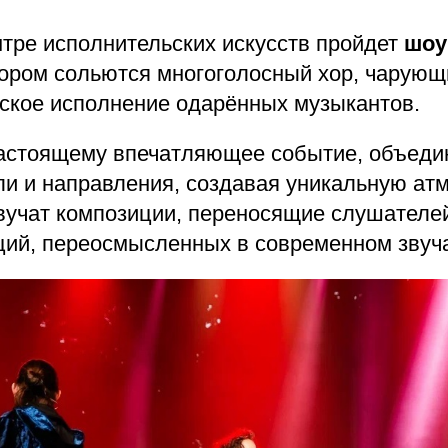
нтре исполнительских искусств пройдет
шоу 
ором сольются многоголосный хор, чарующ
рское исполнение одарённых музыкантов.
настоящему впечатляющее событие, объед
ли и направления, создавая уникальную ат
вучат композиции, переносящие слушателе
ций, переосмысленных в современном звуч