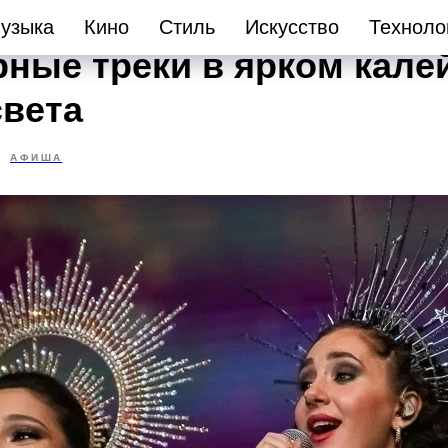
шоу «Mirror of Enigma»:
узыка
Кино
Стиль
Искусство
Техноло
рные треки в ярком кале
света
АФИША