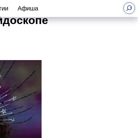
гии
Афиша
йдоскопе