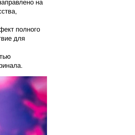
направлено на
сства,
ффект полного
твие для
стью
финала.