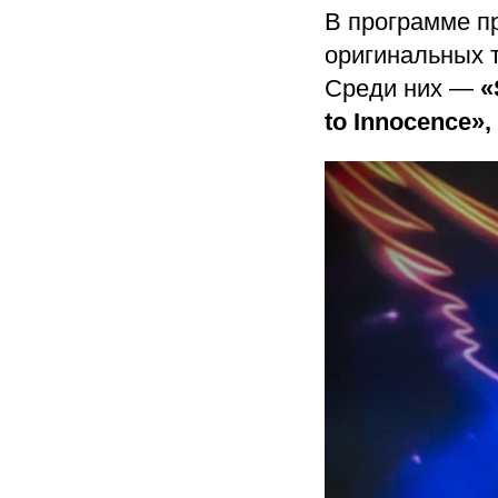
В программе п
оригинальных т
Среди них —
«S
to Innocence»,