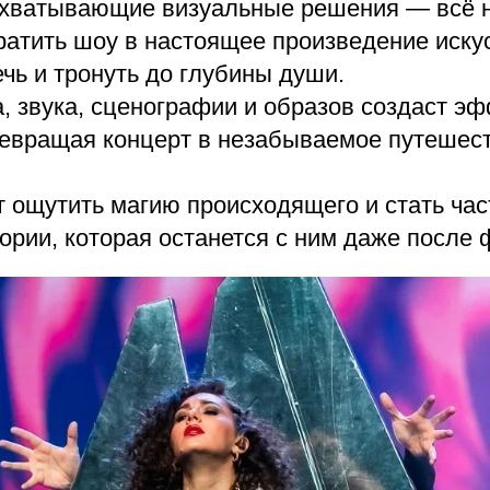
ахватывающие визуальные решения — всё 
ратить шоу в настоящее произведение иску
чь и тронуть до глубины души.
, звука, сценографии и образов создаст э
ревращая концерт в незабываемое путешес
 ощутить магию происходящего и стать ча
рии, которая останется с ним даже после 