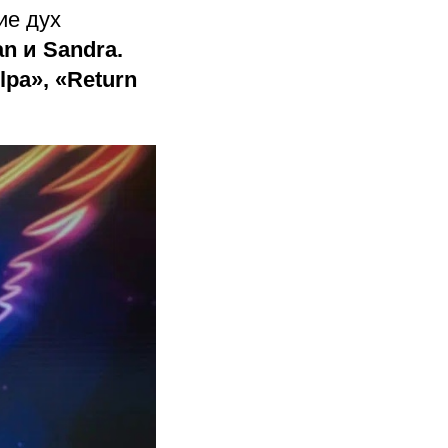
ие дух
an и Sandra.
lpa», «Return