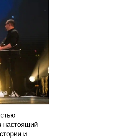
остью
 в настоящий
стории и