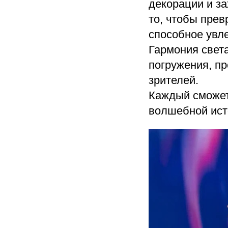
декорации и з
то, чтобы прев
способное увле
Гармония света
погружения, п
зрителей.
Каждый сможет
волшебной исто