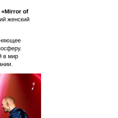
«Mirror of
ий женский
иняющее
мосферу.
й в мир
ании.