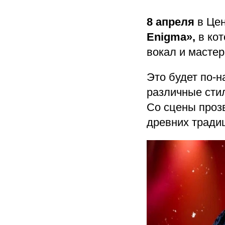
8 апреля
в Це
Enigma»,
в кот
вокал и масте
Это будет по-
различные сти
Со сцены проз
древних тради