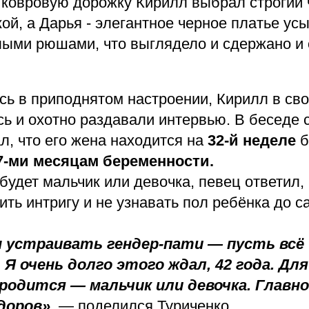
 ковровую дорожку Кирилл выбрал строгий
ой, а Дарья - элегантное черное платье ус
лыми рюшами, что выглядело и сдержано и
сь в приподнятом настроении, Кирилл в св
сь и охотно раздавали интервью. В беседе 
л, что его жена находится на
32-й неделе
б
7-ми месяцам беременности.
 будет мальчик или девочка, певец ответил, 
ть интригу и не узнавать пол ребёнка до с
 устраивать гендер-пати — пусть всё
Я очень долго этого ждал, 42 года. Для
 родится — мальчик или девочка. Главн
доров»,
— поделился Туриченко.