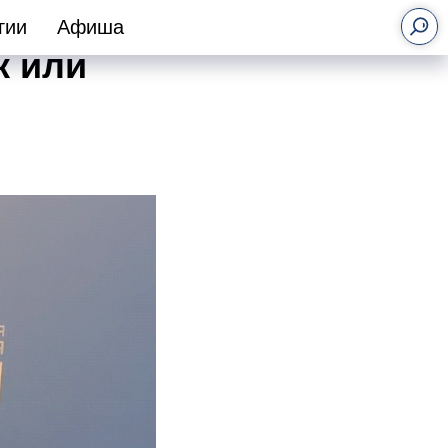
ервые
гии
Афиша
к или