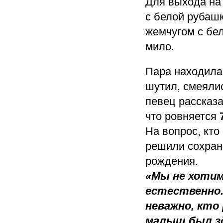
Для выхода на
с белой рубашк
жемчугом с бе
мило.
Пара находила
шутил, смеяли
певец рассказа
что ровняется
На вопрос, кто
решили сохрани
рождения.
«Мы не хотим
естественно. 
неважно, кто
малыш был з