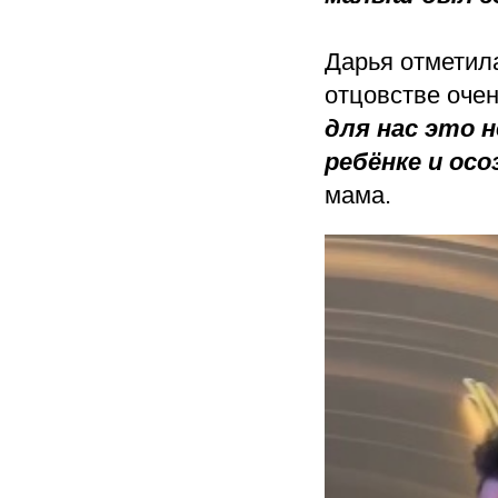
Дарья отметила
отцовстве оче
для нас это 
ребёнке и ос
мама.