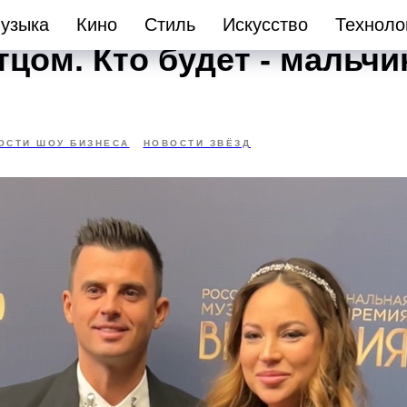
ий Кирилл Туриченко вп
узыка
Кино
Стиль
Искусство
Техноло
тцом. Кто будет - мальчи
ОСТИ ШОУ БИЗНЕСА
НОВОСТИ ЗВЁЗД