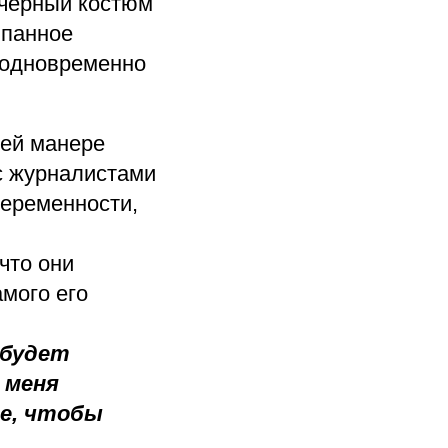
 черный костюм
ыпанное
 одновременно
оей манере
с журналистами
еременности,
что они
амого его
 будет
 меня
ое, чтобы