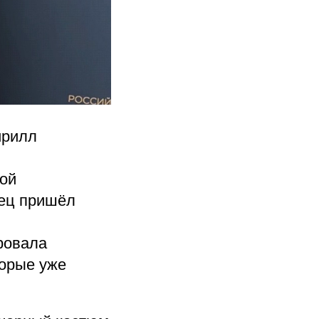
ирилл
кой
ец пришёл
ровала
торые уже