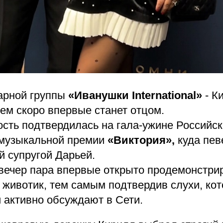
арной группы
«Иванушки International»
- К
ем скоро впервые станет отцом.
ость подтвердилась на гала-ужине Российс
музыкальной премии
«Виктория»,
куда пев
й супругой Дарьей.
 вечер пара впервые открыто продемонстри
 животик, тем самым подтвердив слухи, ко
 активно обсуждают в Сети.