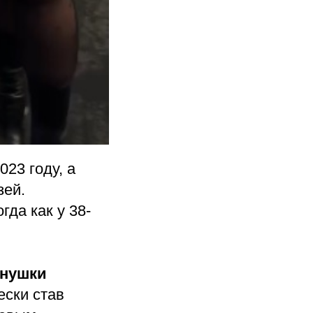
23 году, а
зей.
гда как у 38-
нушки
ески став