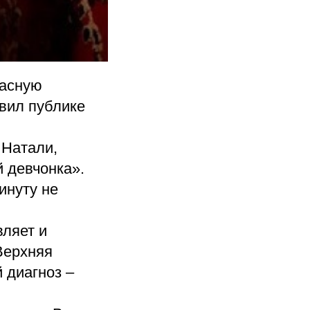
расную
вил публике
 Натали,
й девчонка».
инуту не
вляет и
Верхняя
 диагноз –