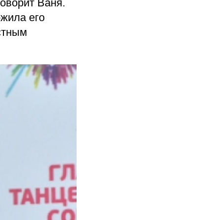
 говорит Ваня.
ожила его
естным