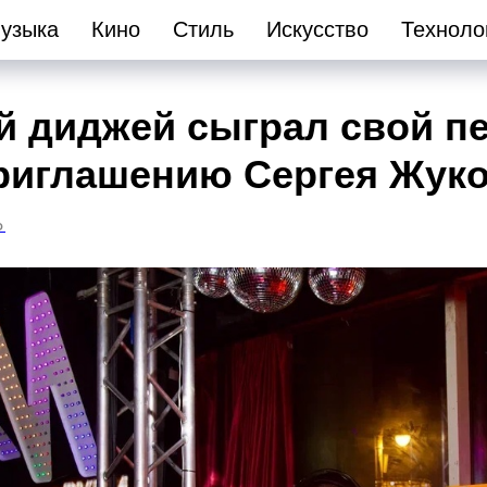
узыка
Кино
Стиль
Искусство
Техноло
й диджей сыграл свой п
приглашению Сергея Жук
О