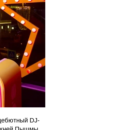
 дебютный DJ-
ерхней Пышмы,