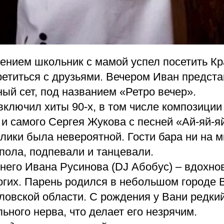
ением школьник с мамой успел посетить К
ретиться с друзьями. Вечером Иван предста
ый сет, под названием «Ретро вечер».
ключил хиты 90-х, в том числе композиции
и самого Сергея Жукова с песней «Ай-яй-я
ики была невероятной. Гости бара ни на м
пола, подпевали и танцевали.
него Ивана Русинова (DJ Абобус) – вдохно
огих. Парень родился в небольшом городе 
овской области. С рождения у Вани редкий
ьного нерва, что делает его незрячим.