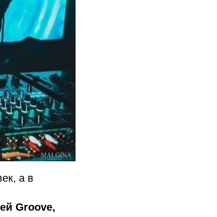
ек, а в
ей Groove,