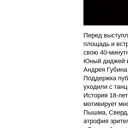
Перед выступл
площадь и вст
свою 40-минутн
Юный диджей в
Андрея Губина 
Поддержка публ
уходили с танц
История 18-лет
мотивирует мн
Пышма, Свердл
атрофия зрител