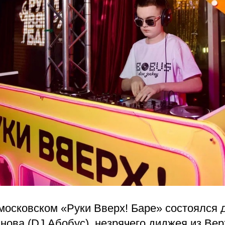
 московском «Руки Вверх! Баре» состоялся
инова (DJ Абобус), незрячего диджея из В