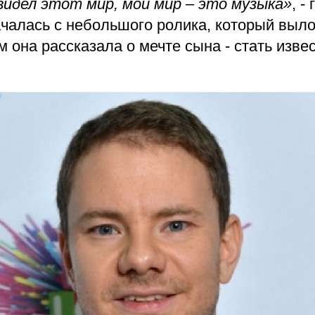
 видел этот мир, мой мир – это музыка»
, -
ачалась с небольшого ролика, который выл
м она рассказала о мечте сына - стать изв