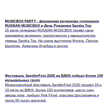
MUSICBOX PARTY - фирменная вечеринка телеканала
RUSSIAN MUSICBOX и День Рождения Sandra Top
25 июля телеканал RUSSIAN MUSICBOX провёл свою
имиджевую вечеринку, приуроченную к двадцатилетию
певицы Sandra Top. На сцене выступили Фогель, Прохор
Шаляпин, Анжелика Агурбаш и другие.
Фестиваль SandlerFest-2026 на ВДНХ собрал более 150
музыкальных групп
Международный фестиваль SandlerFest-2026 прошёл 18 и
19 июля на ВДНХ. Более 150 коллективов, шесть сцен,
звёзды рока, трибьют Pink Floyd, классика Шостаковича и
около 50 тысяч зрителей.