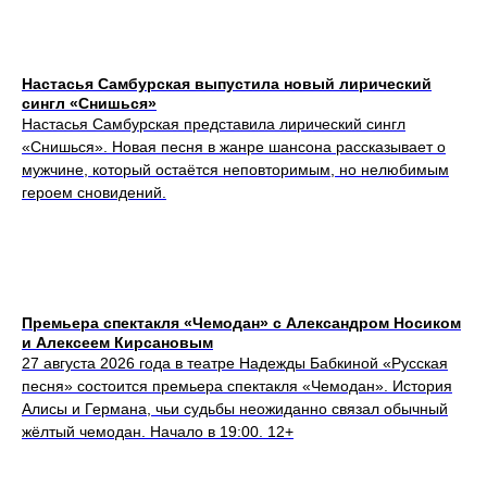
Настасья Самбурская выпустила новый лирический
сингл «Снишься»
Настасья Самбурская представила лирический сингл
«Снишься». Новая песня в жанре шансона рассказывает о
мужчине, который остаётся неповторимым, но нелюбимым
героем сновидений.
Премьера спектакля «Чемодан» с Александром Носиком
и Алексеем Кирсановым
27 августа 2026 года в театре Надежды Бабкиной «Русская
песня» состоится премьера спектакля «Чемодан». История
Алисы и Германа, чьи судьбы неожиданно связал обычный
жёлтый чемодан. Начало в 19:00. 12+