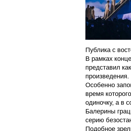
Публика с вос
В рамках конц
представил ка
произведения.
Особенно запо
время которого
одиночку, а в 
Балерины грац
серию безостан
Подобное зрел