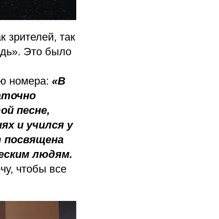
 зрителей, так
ждь». Это было
ию номера:
«В
таточно
ой песне,
ях и учился у
т посвящена
еским людям.
чу, чтобы все