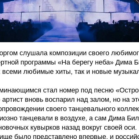
торгом слушала композиции своего любимог
ертной программы «На берегу неба» Дима 
к всеми любимые хиты, так и новые музыка
минающимся стал номер под песню «Острой
 артист вновь воспарил над залом, но на эт
сопровождении своего танцевального коллек
иозно танцевали в воздухе, а сам Дима Би
овочных кувырков назад вокруг своей оси.
ище было представлено впервые, и российс