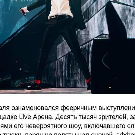
аля ознаменовался фееричным выступлен
адке Live Арена. Десять тысяч зрителей, з
лями его невероятного шоу, включавшего с
е трюки, парящие полеты над сценой, эффе