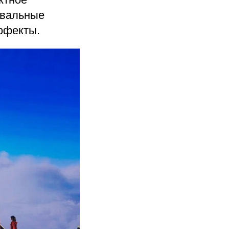
евальные
ффекты.