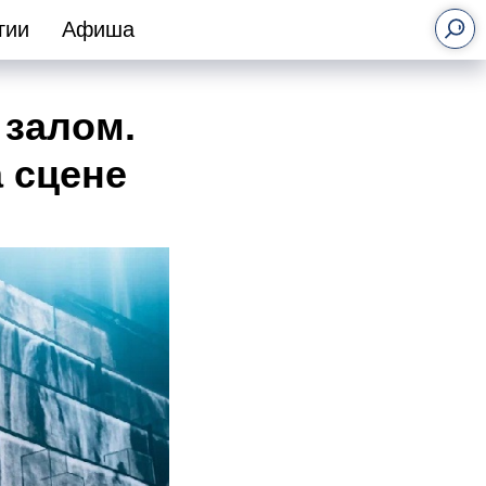
гии
Афиша
 залом.
 сцене