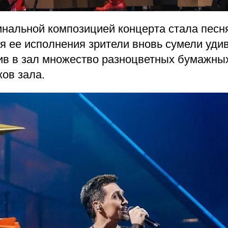
инальной композицией концерта стала песн
я ее исполнения зрители вновь сумели удив
тив в зал множество разноцветных бумажны
ков зала.