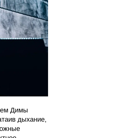
ием Димы
атаив дыхание,
ложные
ктное