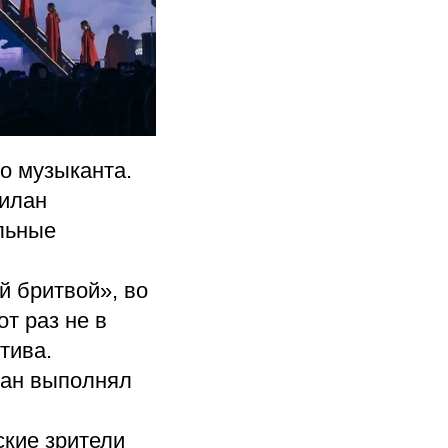
о музыканта.
Билан
льные
 бритвой», во
от раз не в
тива.
лан выполнял
кие зрители