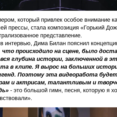
ером, который привлек особое внимание как
лей прессы, стала композиция «Горький До
трализованное представление.
 в интервью, Дима Билан пояснил концепц
ё, что происходило на сцене, было дос
 вся глубина истории, заключенной в эт
та в клипе. Я вырос на больших истори
генд. Поэтому эта видеоработа буде
рам и актрисам, талантливым и творч
дь»
- это большой гимн, песня, которую я хо
увствовали».