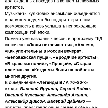
долгожданных походов на концерты любимых
артистов.
Музыканты культовых ансамблей объединятся
в одну команду, чтобы подарить зрителям
возможность вновь услышать непреходящие
композиции той эпохи.
Помимо уже названных песен, в программу ГКД
включены
«Люди встречаются», «Алеся»,
«Как упоительны в России вечера»,
«Беловежская пуща», «Бродячие артисты»,
«В краю магнолий», «Прощай», «Старая
пластинка», «Когда мы были на войне» и
многие другие.
В объединение
«Легенды ВИА 70–80-х»
входят
Валерий Ярушин, Сергей Бойко,
Василий Курсаков, Александр Акинин,
Александр Диксон, Валерий Дайнеко
—
артисты, представляющие самые любимые и