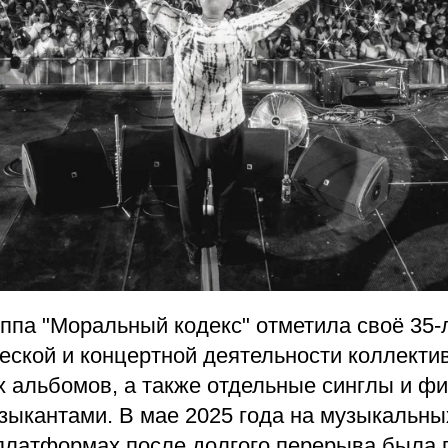
уппа "Моральный кодекс" отметила своё 35-
еской и концертной деятельности коллекти
х альбомов, а также отдельные синглы и фи
зыкантами. В мае 2025 года на музыкальны
платформах после долгого перерыва была 