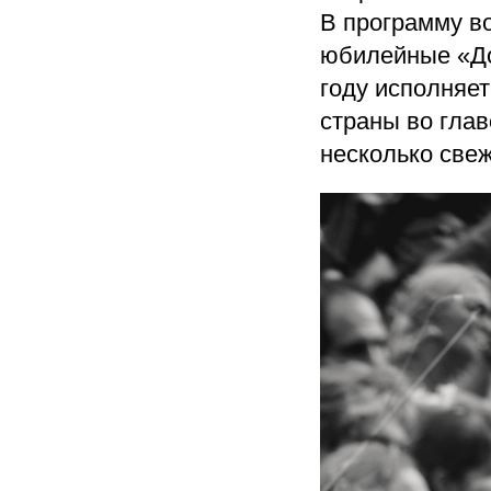
В программу во
юбилейные «До
году исполняет
страны во гла
несколько све