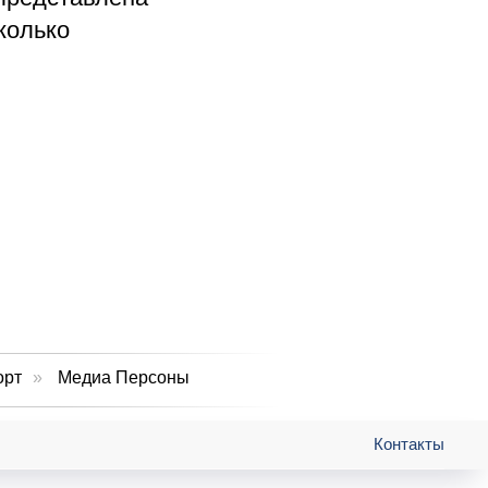
колько
орт
»
Медиа Персоны
Контакты