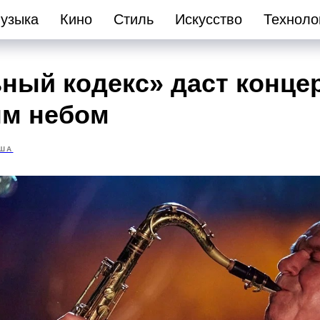
узыка
Кино
Стиль
Искусство
Техноло
ный кодекс» даст конце
м небом
ША