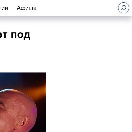
гии
Афиша
рт под