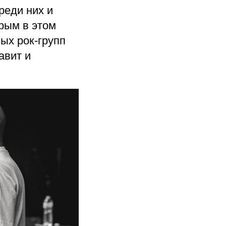
реди них и
рым в этом
ных рок-групп
авит и