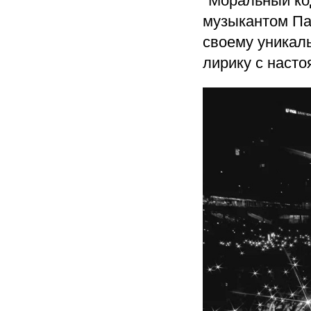
"Моральный код
музыкантом Па
своему уникал
лирику с наст