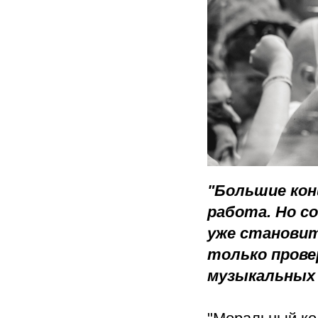
"Большие кон
работа.
Но с
уже становит
только прове
музыкальных