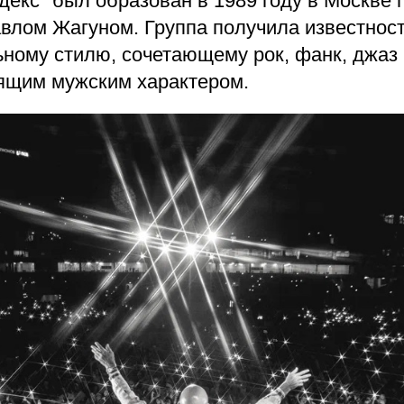
екс" был образован в 1989 году в Москве 
влом Жагуном. Группа получила известност
ьному стилю, сочетающему рок, фанк, джаз
оящим мужским характером.