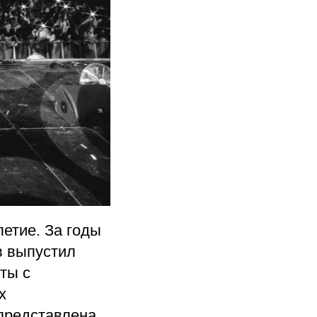
летие. За годы
в выпустил
ты с
х
представлена