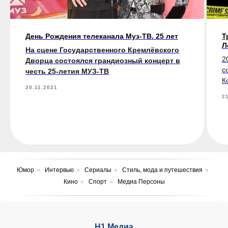
День Рождения телеканала Муз-ТВ. 25 лет
Т
Л
На сцене Государственного Кремлёвского
2
Дворца состоялся грандиозный концерт в
с
честь 25-летия МУЗ-ТВ
К
20.11.2021
2
Юмор
»
Интервью
»
Сериалы
»
Стиль, мода и путешествия
»
Кино
»
Спорт
»
Медиа Персоны
Н1 Медиа