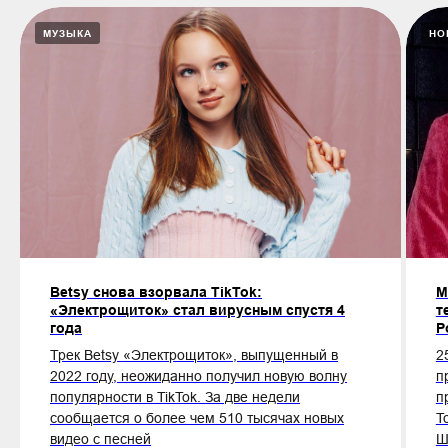
МУЗЫКА
НО
Betsy снова взорвала TikTok:
M
«Электрощиток» стал вирусным спустя 4
т
года
Р
Трек Betsy «Электрощиток», выпущенный в
2
2022 году, неожиданно получил новую волну
п
популярности в TikTok. За две недели
п
сообщается о более чем 510 тысячах новых
T
видео с песней
Ш