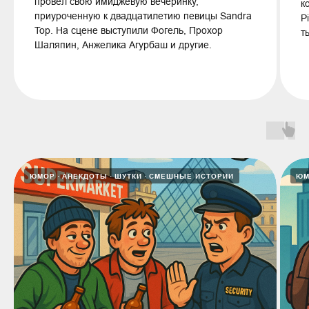
провёл свою имиджевую вечеринку,
к
приуроченную к двадцатилетию певицы Sandra
P
Top. На сцене выступили Фогель, Прохор
т
Шаляпин, Анжелика Агурбаш и другие.
ЮМОР
АНЕКДОТЫ
ШУТКИ
СМЕШНЫЕ ИСТОРИИ
ЮМ