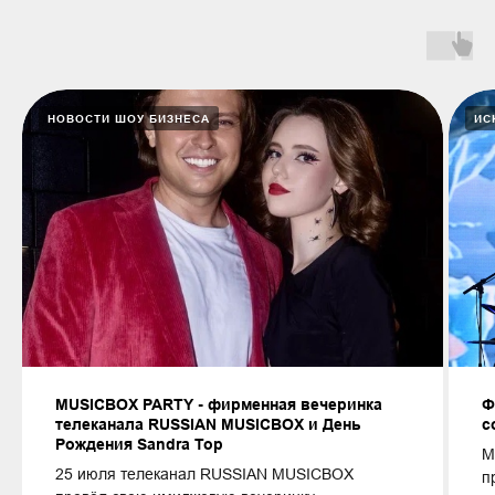
НОВОСТИ ШОУ БИЗНЕСА
ИС
MUSICBOX PARTY - фирменная вечеринка
Ф
телеканала RUSSIAN MUSICBOX и День
с
Рождения Sandra Top
М
25 июля телеканал RUSSIAN MUSICBOX
п